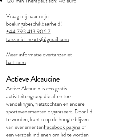
120 min Therapeutisch: 46 euro
Vraag mij naar mijn
boekingsbeschikbaarheid!
+44 793 413 906 7
tanzaniet.hearts@gmail.com
Meer informatie over
tanzaniet-
hart.com
Actieve Alca
ucine
Active Alcaucin is een gratis
activiteitengroep die af en toe
wandelingen, fietstochten en andere
sportevenementen organiseert. Door lid
te worden, kunt u op de hoogte blijven
van evenementen
Facebook pagina
of
een verzoek indienen om lid te worden