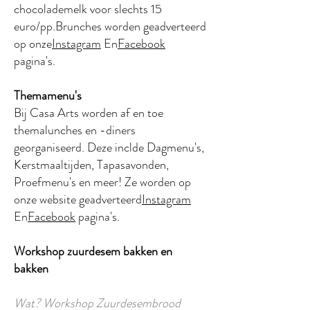
chocolademelk voor slechts 15
euro/pp.
Brunches
worden geadverteerd
op onze
Instagram
En
Facebook
pagina's.
Themamenu's
Bij Casa Arts worden af en toe
themalunches en -diners
georganiseerd. Deze incl
de Dagmenu's,
Kerstmaaltijden, Tapasavonden,
Proefmenu's en meer! Ze worden op
onze website geadverteerd
Instagram
En
Facebook
pagina's.
Workshop zuurdesem bakken en
bakken
Wat? Workshop Zuurdesembrood