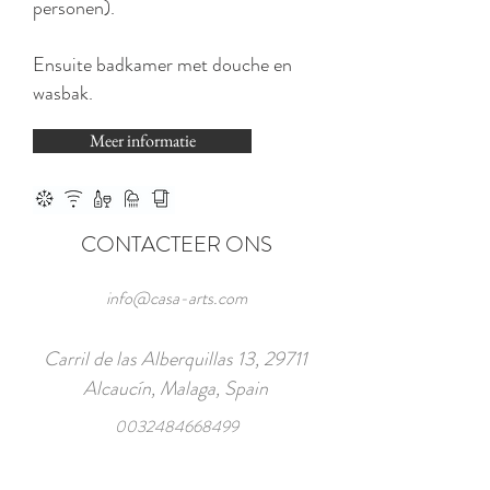
personen).
Ensuite badkamer met douche en
wasbak.
Meer informatie
CONTACTEER ONS
info@casa-arts.com
Carril de las Alberquillas 13, 29711
Alcaucín, Malaga, Spain
0032484668499